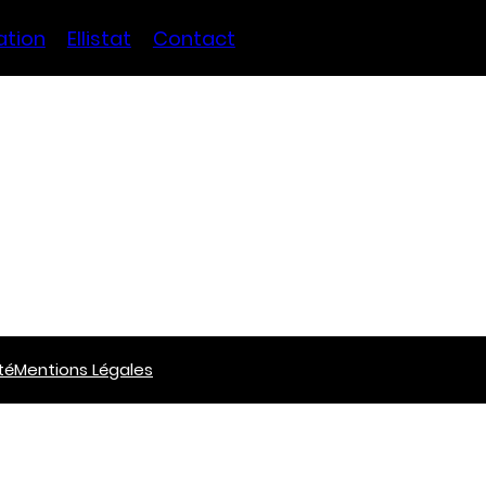
ation
Ellistat
Contact
té
Mentions Légales